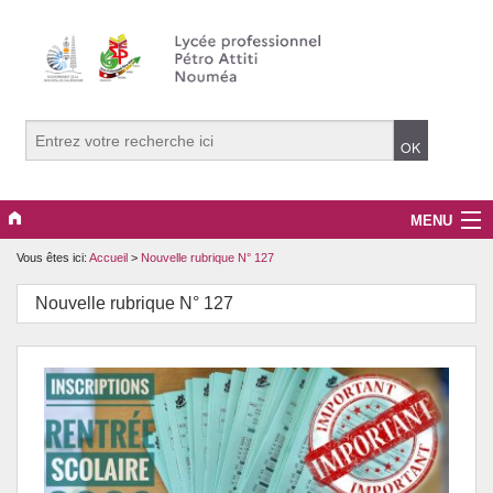
MENU
Vous êtes ici:
Accueil
>
Nouvelle rubrique N° 127
Actualités
Nouvelle rubrique N° 127
Continuité Pédagogique
Formations
Infos pratiques
Le lycée