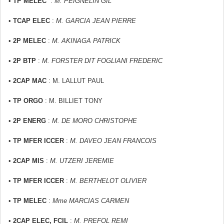
•
TP MELEC
:
M. PEIGNELIN GIL
•
TCAP ELEC
:
M. GARCIA JEAN PIERRE
•
2P MELEC
:
M. AKINAGA PATRICK
•
2P BTP
:
M. FORSTER DIT FOGLIANI FREDERIC
•
2CAP MAC
: M. LALLUT PAUL
•
TP ORGO
: M. BILLIET TONY
•
2P ENERG
:
M. DE MORO CHRISTOPHE
•
TP MFER ICCER
:
M. DAVEO JEAN FRANCOIS
•
2CAP MIS
:
M. UTZERI JEREMIE
•
TP MFER ICCER
:
M. BERTHELOT OLIVIER
•
TP MELEC
:
Mme MARCIAS CARMEN
•
2CAP ELEC, FCIL
:
M. PREFOL REMI