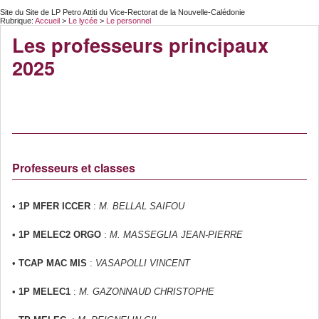
Site du Site de LP Petro Attiti du Vice-Rectorat de la Nouvelle-Calédonie
Rubrique:
Accueil
>
Le lycée
>
Le personnel
Les professeurs principaux
2025
Professeurs et classes
•
1P MFER ICCER
:
M. BELLAL SAIFOU
•
1P MELEC2 ORGO
:
M. MASSEGLIA JEAN-PIERRE
•
TCAP MAC MIS
:
VASAPOLLI VINCENT
•
1P MELEC1
:
M. GAZONNAUD CHRISTOPHE