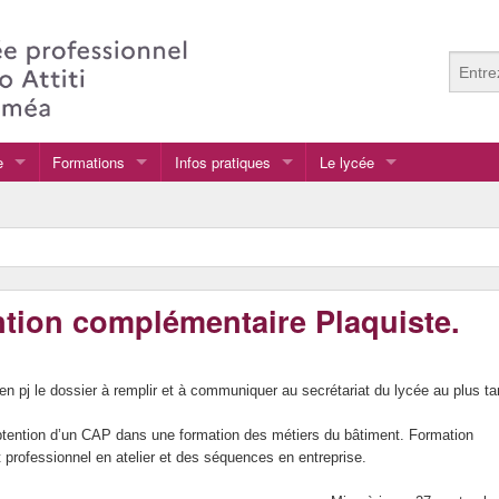
e
Formations
Infos pratiques
Le lycée
Les Formations secondaires
Les inscriptions 2023
Présentation du lycée
Orientation post bac
Guide Accès Pronote
Le CDI
PFMP Période de formation en milieu professionn
EPS
ntion complémentaire Plaquiste.
UNSS
L’internat : N’est plus opé
en pj le dossier à remplir et à communiquer au secrétariat du lycée au plus ta
La restauration scolaire
l’obtention d’un CAP dans une formation des métiers du bâtiment. Formation
Le personnel
professionnel en atelier et des séquences en entreprise.
Vie Lycéenne