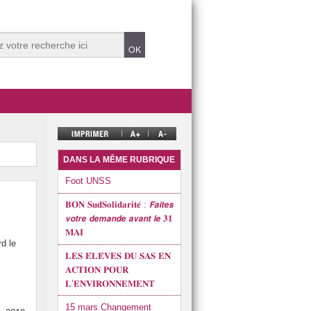
DANS LA MÊME RUBRIQUE
el
Foot UNSS
𝐁𝐎𝐍 𝐒𝐮𝐝𝐒𝐨𝐥𝐢𝐝𝐚𝐫𝐢𝐭𝐞́ : 𝙁𝙖𝙞𝙩𝙚𝙨
𝙫𝙤𝙩𝙧𝙚 𝙙𝙚𝙢𝙖𝙣𝙙𝙚 𝙖𝙫𝙖𝙣𝙩 𝙡𝙚 𝟑𝟏
rationnel depuis les évènements du 13 mai 2024
𝐌𝐀𝐈
rd le
𝐋𝐄𝐒 𝐄́𝐋𝐄̀𝐕𝐄𝐒 𝐃𝐔 𝐒𝐀𝐒 𝐄𝐍
𝐀𝐂𝐓𝐈𝐎𝐍 𝐏𝐎𝐔𝐑
𝐋’𝐄𝐍𝐕𝐈𝐑𝐎𝐍𝐍𝐄𝐌𝐄𝐍𝐓
15 mars Changement