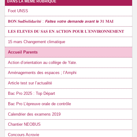
DANS LA MÊME RUBRIQUE
Foot UNSS
𝐁𝐎𝐍 𝐒𝐮𝐝𝐒𝐨𝐥𝐢𝐝𝐚𝐫𝐢𝐭𝐞́ : 𝙁𝙖𝙞𝙩𝙚𝙨 𝙫𝙤𝙩𝙧𝙚 𝙙𝙚𝙢𝙖𝙣𝙙𝙚 𝙖𝙫𝙖𝙣𝙩 𝙡𝙚 𝟑𝟏 𝐌𝐀𝐈
𝐋𝐄𝐒 𝐄́𝐋𝐄̀𝐕𝐄𝐒 𝐃𝐔 𝐒𝐀𝐒 𝐄𝐍 𝐀𝐂𝐓𝐈𝐎𝐍 𝐏𝐎𝐔𝐑 𝐋’𝐄𝐍𝐕𝐈𝐑𝐎𝐍𝐍𝐄𝐌𝐄𝐍𝐓
15 mars Changement climatique
Accueil Parents
Action d’orientation au collège de Yate.
Aménagements des espaces ; l’Amphi
Article test sur l’actualité
Bac Pro 2025 : Top Départ
Bac Pro L’épreuve orale de contrôle
Calendrier des examens 2019
Chantier NEOBUS
Concours Acrovie