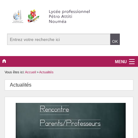
MENU
Vous êtes ici:
Accueil
>
Actualités
Actualités
Actualités
Continuité Pédagogique
Formations
Infos pratiques
Le lycée