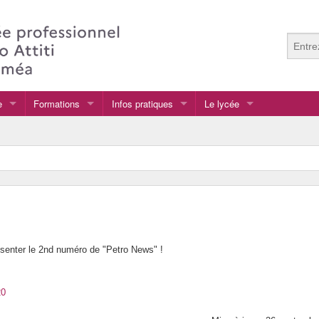
e
Formations
Infos pratiques
Le lycée
Les Formations secondaires
Les inscriptions 2023
Présentation du lycée
Orientation post bac
Guide Accès Pronote
Le CDI
PFMP Période de formation en milieu professionn
EPS
UNSS
L’internat : N’est plus opé
senter le 2nd numéro de "Petro News" !
La restauration scolaire
Le personnel
20
Vie Lycéenne