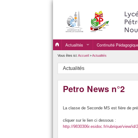
Actualités
Continuité Pédagogiqu
continuité pédagogique
Vous êtes ici:
Accueil
>
Actualités
Actualités
Petro News n°2
La classe de Seconde MS est fière de pré
cliquer sur le lien ci dessous :
http://9830306r.esidoc.fr/rubrique/view/id/