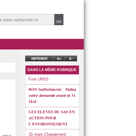
DANS LA MÊME RUBRIQUE
el
Foot UNSS
𝐁𝐎𝐍 𝐒𝐮𝐝𝐒𝐨𝐥𝐢𝐝𝐚𝐫𝐢𝐭𝐞́ : 𝙁𝙖𝙞𝙩𝙚𝙨
𝙫𝙤𝙩𝙧𝙚 𝙙𝙚𝙢𝙖𝙣𝙙𝙚 𝙖𝙫𝙖𝙣𝙩 𝙡𝙚 𝟑𝟏
rationnel depuis les évènements du 13 mai 2024
𝐌𝐀𝐈
𝐋𝐄𝐒 𝐄́𝐋𝐄̀𝐕𝐄𝐒 𝐃𝐔 𝐒𝐀𝐒 𝐄𝐍
𝐀𝐂𝐓𝐈𝐎𝐍 𝐏𝐎𝐔𝐑
𝐋’𝐄𝐍𝐕𝐈𝐑𝐎𝐍𝐍𝐄𝐌𝐄𝐍𝐓
15 mars Changement